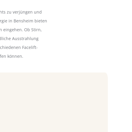
chts zu verjüngen und
urgie in Bensheim bieten
n eingehen. Ob Stirn,
dliche Ausstrahlung
chiedenen Facelift-
lfen können.