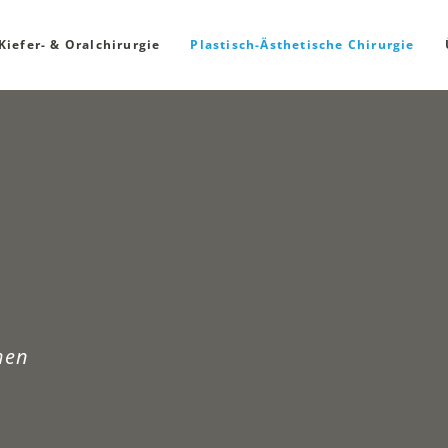
Kiefer- & Oralchirurgie
Plastisch-Ästhetische Chirurgie
hen