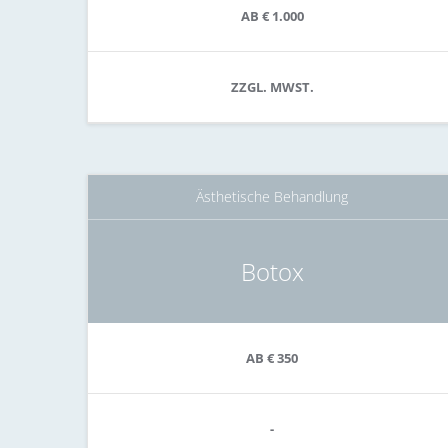
AB € 1.000
ZZGL. MWST.
Ästhetische Behandlung
Botox
AB € 350
-