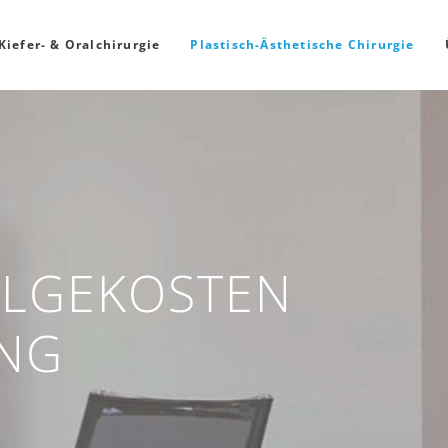
Kiefer- & Oralchirurgie
Plastisch-Ästhetische Chirurgie
FOLGEKOSTEN
UNG