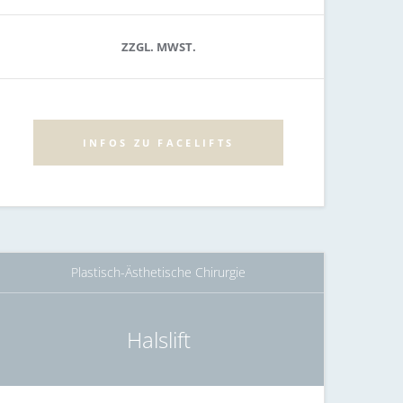
ZZGL. MWST.
INFOS ZU FACELIFTS
Plastisch-Ästhetische Chirurgie
Halslift